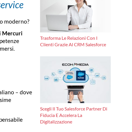
service
ato moderno?
i
Mercuri
Trasforma Le Relazioni Con I
mpetenze
Clienti Grazie Al CRM Salesforce
emersi.
taliano – dove
ssime
Scegli Il Tuo Salesforce Partner Di
Fiducia E Accelera La
spensabile
Digitalizzazione