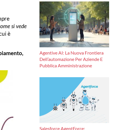
mpre
come si vede
cui è
mbiamento,
Agentive AI: La Nuova Frontiera
Dell’automazione Per Aziende E
Pubblica Amministrazione
Salesforce AgentForce: