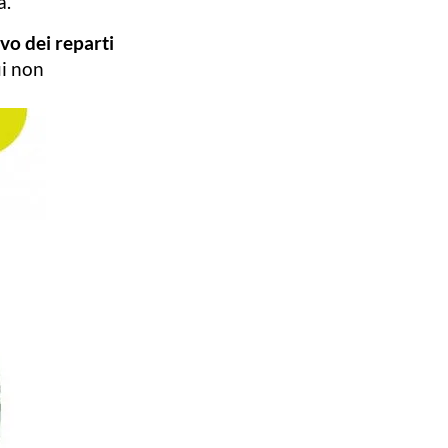
a.
vo dei reparti
ui non