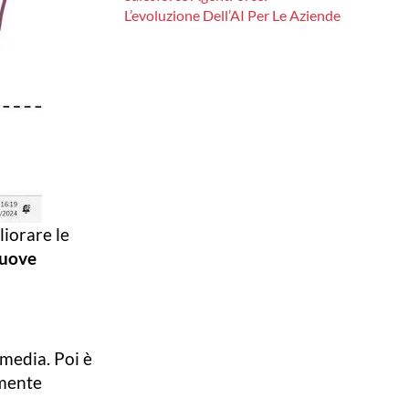
L’evoluzione Dell’AI Per Le Aziende
iorare le
uove
 media. Poi è
rmente